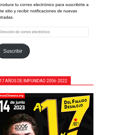
troduce tu correo electrónico para suscribirte a
te sitio y recibir notificaciones de nuevas
tradas.
rección
e
rreo
ectrónico
Suscribir
17 AÑOS DE IMPUNIDAD 2006-2022