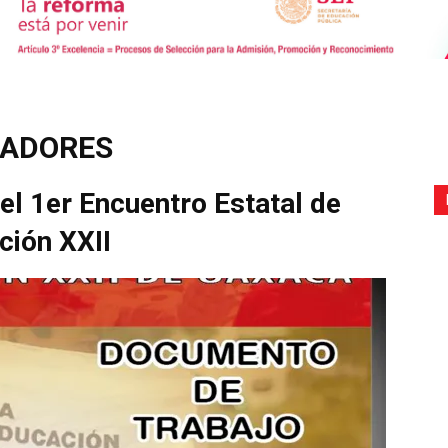
de
TADORES
l 1er Encuentro Estatal de
Comunicación
ción XXII
Social