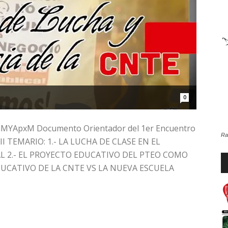
de
la
0
nMYApxM Documento Orientador del 1er Encuentro
Ra
XXII TEMARIO: 1.- LA LUCHA DE CLASE EN EL
Sección
 2.- EL PROYECTO EDUCATIVO DEL PTEO COMO
Re
CATIVO DE LA CNTE VS LA NUEVA ESCUELA
d
au
XXII