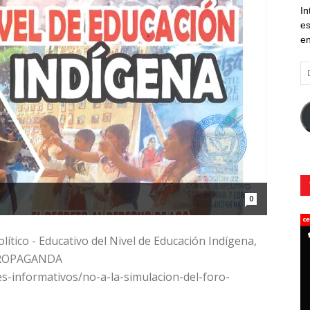
In
es
en
Di
d
co
el
0
tico - Educativo del Nivel de Educación Indígena,
 PROPAGANDA
s-informativos/no-a-la-simulacion-del-foro-