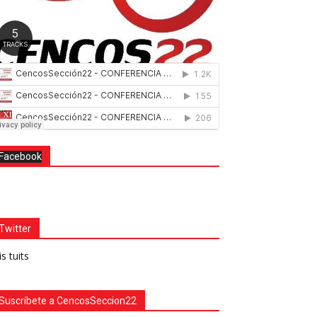
Facebook
Twitter
s tuits
Suscríbete a CencosSeccion22