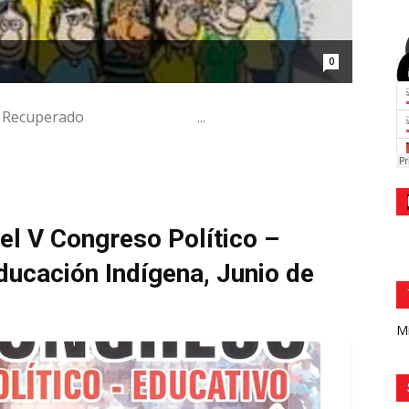
0
uperado ...
l V Congreso Político –
ducación Indígena, Junio de
Mi