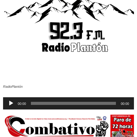
RadioPlantón
Reproductor
00:00
00:00
de
audio