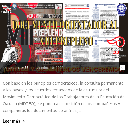
de
la
notascencos22
-
noviembre 10, 2025
0
Sección
Con base en los principios democráticos, la consulta permanente
a las bases y los acuerdos emanados de la estructura del
XXII
Movimiento Democrático de los Trabajadores de la Educación de
Oaxaca (MDTEO), se ponen a disposición de los compañeros y
compañeras los documentos de análisis,...
Leer más