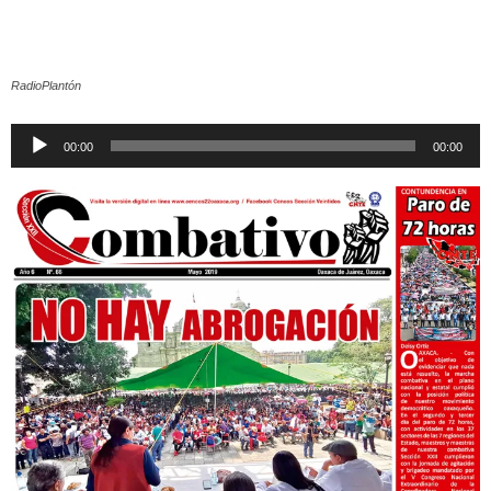
RadioPlantón
Reproductor
00:00
00:00
de
audio