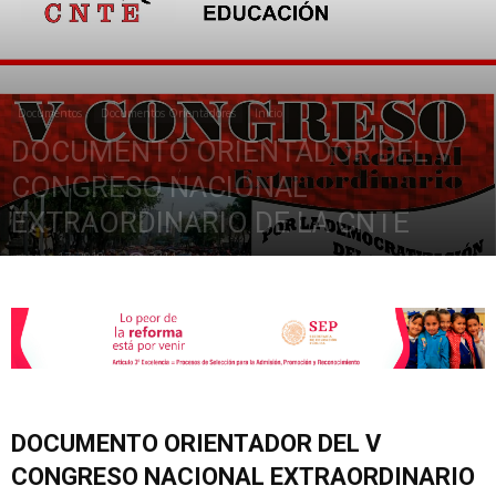
de
Documentos
Documentos Orientadores
Inicio
DOCUMENTO ORIENTADOR DEL V
la
CONGRESO NACIONAL
EXTRAORDINARIO DE LA CNTE
marzo 17, 2019
3314
Sección
XXII
DOCUMENTO ORIENTADOR DEL V
CONGRESO NACIONAL EXTRAORDINARIO