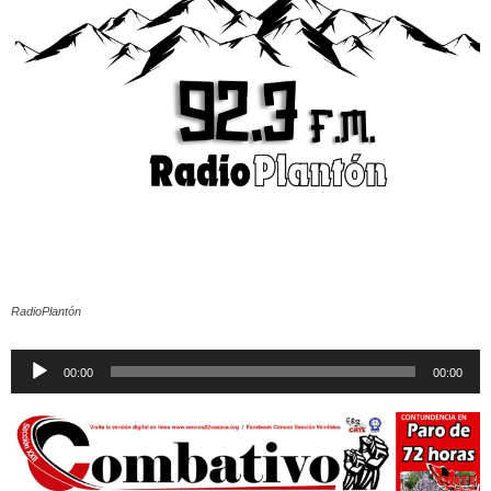
RadioPlantón
Reproductor
00:00
00:00
de
audio