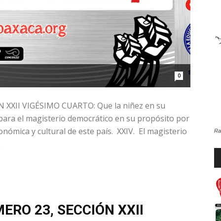
de
0
la
XXII VIGÉSIMO CUARTO: Que la niñez en su
 para el magisterio democrático en su propósito por
conómica y cultural de este país. XXIV. El magisterio
Ra
.
Sección
Re
d
au
ERO 23, SECCIÓN XXII
XXII