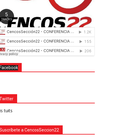
Facebook
Twitter
s tuits
Suscríbete a CencosSeccion22