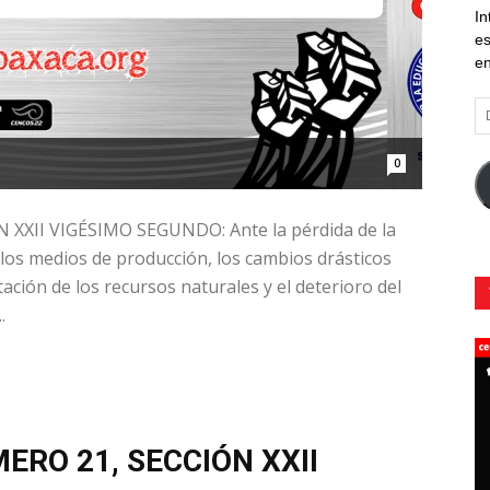
In
es
en
Di
d
co
0
el
XXII VIGÉSIMO SEGUNDO: Ante la pérdida de la
 los medios de producción, los cambios drásticos
ación de los recursos naturales y el deterioro del
.
ERO 21, SECCIÓN XXII