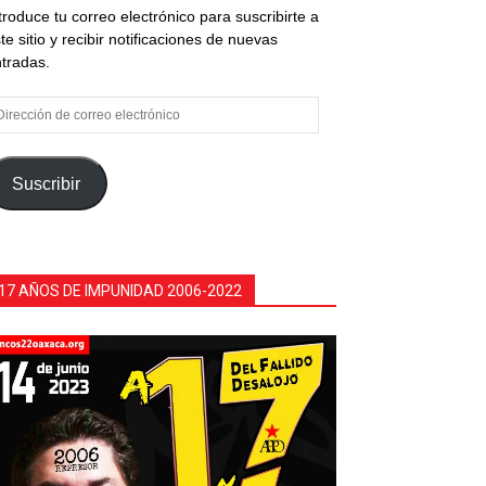
troduce tu correo electrónico para suscribirte a
te sitio y recibir notificaciones de nuevas
tradas.
rección
e
rreo
ectrónico
Suscribir
17 AÑOS DE IMPUNIDAD 2006-2022