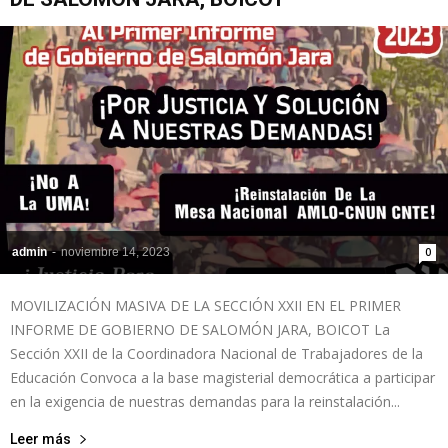
admin
-
noviembre 14, 2023
0
MOVILIZACIÓN MASIVA DE LA SECCIÓN XXII EN EL PRIMER
INFORME DE GOBIERNO DE SALOMÓN JARA, BOICOT La
Sección XXII de la Coordinadora Nacional de Trabajadores de la
Educación Convoca a la base magisterial democrática a participar
en la exigencia de nuestras demandas para la reinstalación...
Leer más