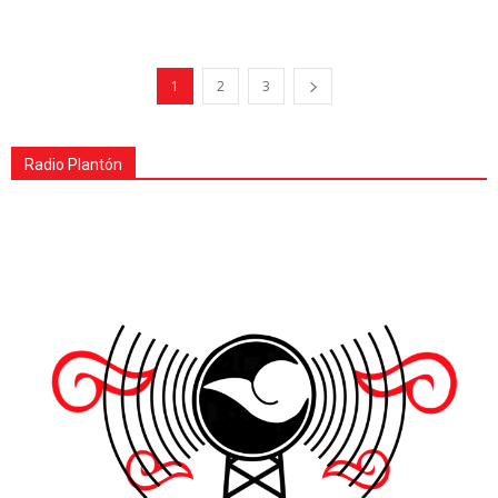
1
2
3
Radio Plantón