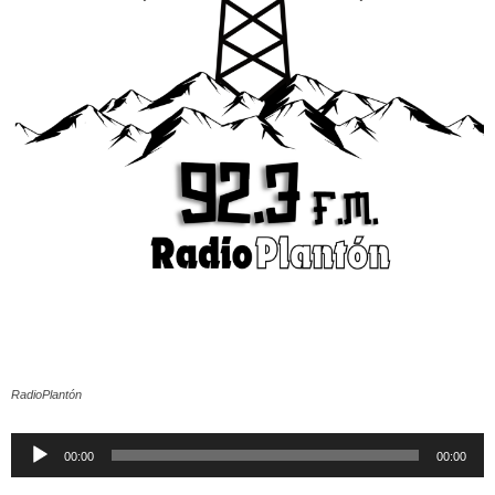
RadioPlantón
Reproductor
00:00
00:00
de
audio