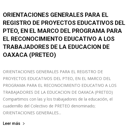
ORIENTACIONES GENERALES PARA EL
REGISTRO DE PROYECTOS EDUCATIVOS DEL
PTEO, EN EL MARCO DEL PROGRAMA PARA
EL RECONOCIMIENTO EDUCATIVO A LOS
TRABAJADORES DE LA EDUCACION DE
OAXACA (PRETEO)
admin
-
noviembre 7, 2023
0
ORIENTACIONES GENERALES PARA EL REGISTRO DE
PROYECTOS EDUCATIVOS DEL PTEO, EN EL MARCO DEL
PROGRAMA PARA EL RECONOCIMIENTO EDUCATIVO A LOS
TRABAJADORES DE LA EDUCACION DE OAXACA (PRETEO)
Compartimos con las y los trabajadores de la educación, el
cuadernillo del Colectivo de PRETEO denominado;
ORIENTACIONES GENERALES...
Leer más