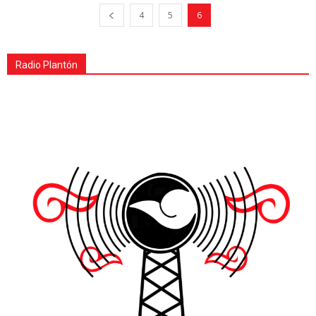
4
5
6
Radio Plantón