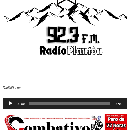
RadioPlantón
Reproductor
00:00
00:00
de
audio