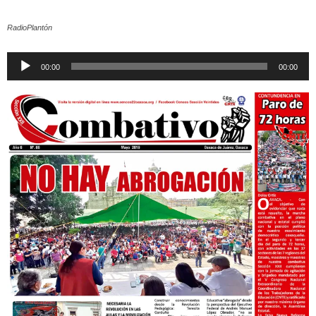
RadioPlantón
Reproductor
00:00
00:00
de
audio