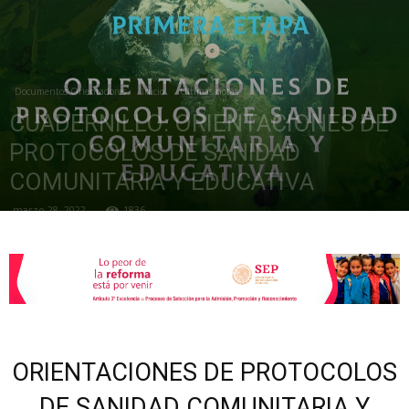
de
Documentos Orientadores
Inicio
Últimas notas
CUADERNILLO: ORIENTACIONES DE
la
PROTOCOLOS DE SANIDAD
COMUNITARIA Y EDUCATIVA
marzo 28, 2022
1836
Sección
XXII
ORIENTACIONES DE PROTOCOLOS
DE SANIDAD COMUNITARIA Y