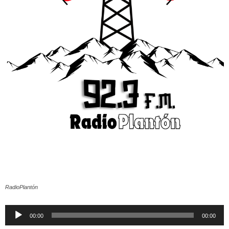
RadioPlantón
Reproductor
00:00
00:00
de