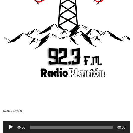
RadioPlantón
Reproductor
00:00
00:00
de