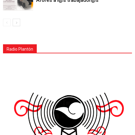
Afores a l@s trabajador@s
Radio Plantón