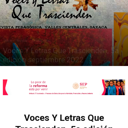
de
Inicio
Revistas
Últimas notas
la
Voces Y Letras Que Trascienden, 5a
edición septiembre 2022
octubre 12, 2022
2026
Sección
XXII
Voces Y Letras Que