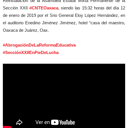
Reinstalación de la Asamblea Estatal Mixta Permanente de la
Sección XXII
#
CNTEOaxaca
, siendo las 15:32 horas del día 12
de enero de 2019 por el Srio General Eloy López Hernández, en
el auditorio Enedino Jiménez Jiménez, hotel “casa del maestro,
Oaxaca de Juárez, Oax.
#
AbrogaciónDeLaReformaEducativa
#
SecciónXXIIEnPieDeLucha