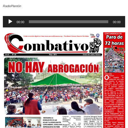
RadioPlantón
Reproductor
00:00
00:00
de
audio