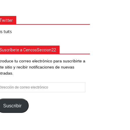
Twitter
s tuits
Suscríbete a CencosSeccion22
troduce tu correo electrónico para suscribirte a
te sitio y recibir notificaciones de nuevas
tradas.
rección
e
rreo
ectrónico
Suscribir