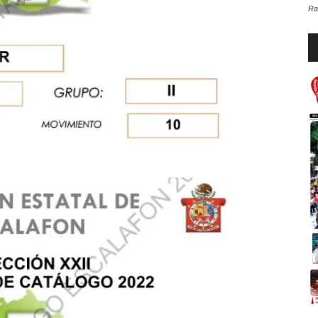
Ra
Re
d
au