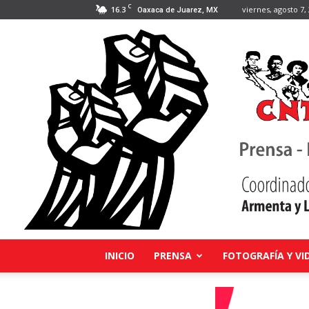
C
16.3
viernes, agosto 7,
Oaxaca de Juarez, MX
INICIO
PRENSA
FOTOGRAFÍA Y VI