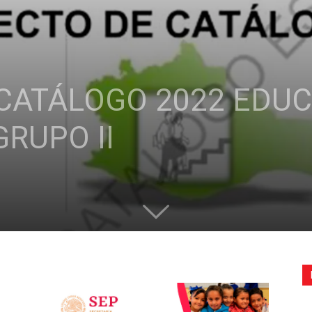
de
CATÁLOGO 2022 EDU
la
RUPO II
Sección
XXII