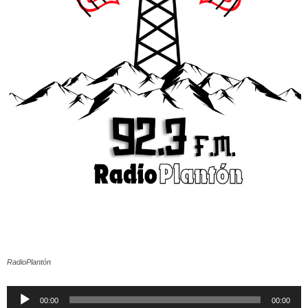
RadioPlantón
Reproductor
00:00
00:00
de