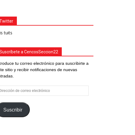
Twitter
s tuits
Suscríbete a CencosSeccion22
troduce tu correo electrónico para suscribirte a
te sitio y recibir notificaciones de nuevas
tradas.
rección
e
rreo
ectrónico
Suscribir