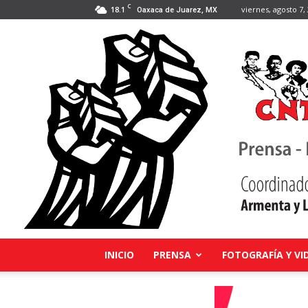
C
18.1
viernes, agosto 7,
Oaxaca de Juarez, MX
INICIO
PRENSA
FOTOGRAFÍA Y VI