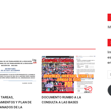
Mi
In
es
en
Di
d
co
el
 TAREAS,
DOCUMENTO RUMBO A LA
MIENTOS Y PLAN DE
CONSULTA A LAS BASES
ANADOS DE LA