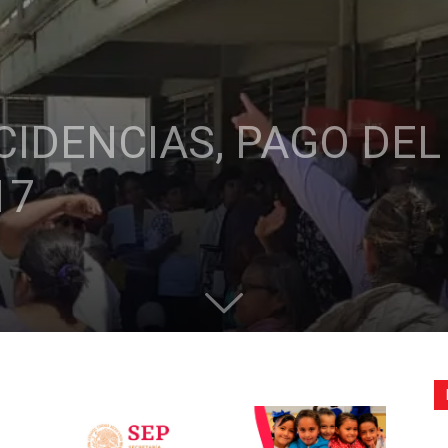
de
CIDENCIAS, PAGO DE
la
17
Sección
XXII