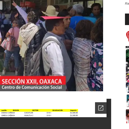
Ra
Re
d
au