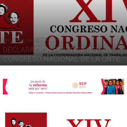
de
Documentos
Inicio
Últimas notas
la
DECLARACIÓN POLÍTICA DEL XIV
CONGRESO NACIONAL DE LA CNTE
mayo 15, 2021
2743
Sección
XXII