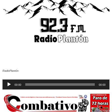
RadioPlantón
Reproductor
00:00
00:00
de
audio