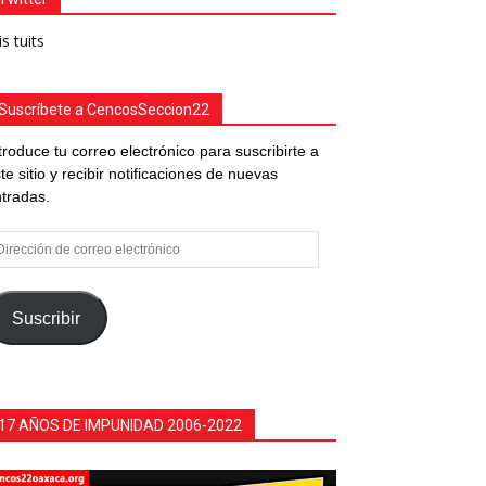
s tuits
Suscríbete a CencosSeccion22
troduce tu correo electrónico para suscribirte a
te sitio y recibir notificaciones de nuevas
tradas.
rección
e
rreo
ectrónico
Suscribir
17 AÑOS DE IMPUNIDAD 2006-2022