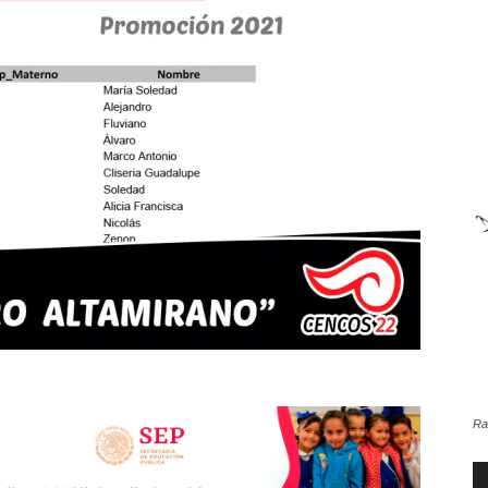
de
la
Sección
Ra
XXII
Re