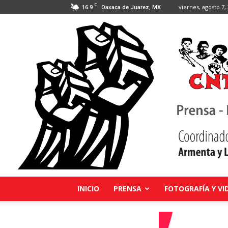
C
16.9
viernes, agosto 7,
Oaxaca de Juarez, MX
INICIO
PRENSA
FOTOGRAFÍA Y VI