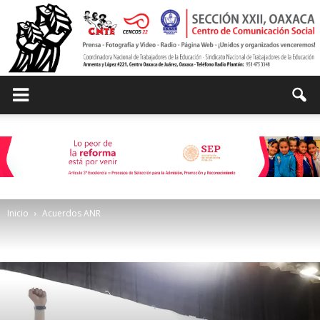
Centro
de
Inicio
Acuerdos ANR
Comunicación
Social