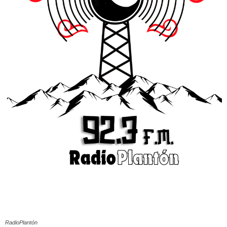
RadioPlantón