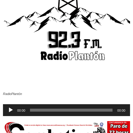
RadioPlantón
Reproductor
00:00
00:00
de
audio