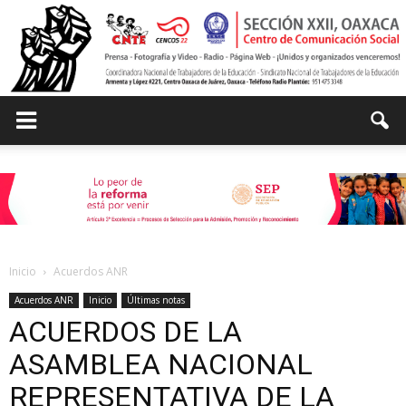
Centro
de
Inicio
Acuerdos ANR
Comunicación
Acuerdos ANR
Inicio
Últimas notas
ACUERDOS DE LA
ASAMBLEA NACIONAL
Social
REPRESENTATIVA DE LA