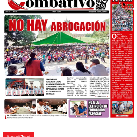
SoundCloud