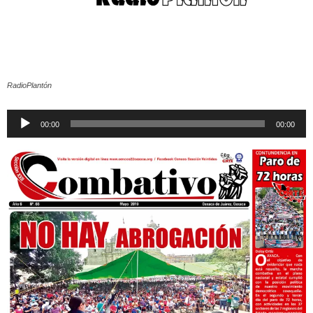
RadioPlantón
Reproductor
00:00
00:00
de
audio