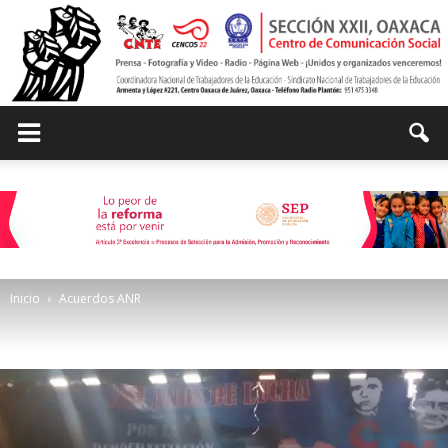
Centro
de
Inicio
Acuerdos ANR
Comunicación
Social