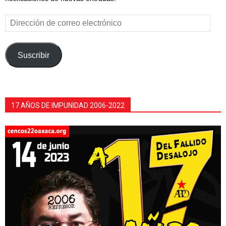
Dirección
de
correo
electrónico
Suscribir
17 AÑOS DE IMPUNIDAD 2006-2022