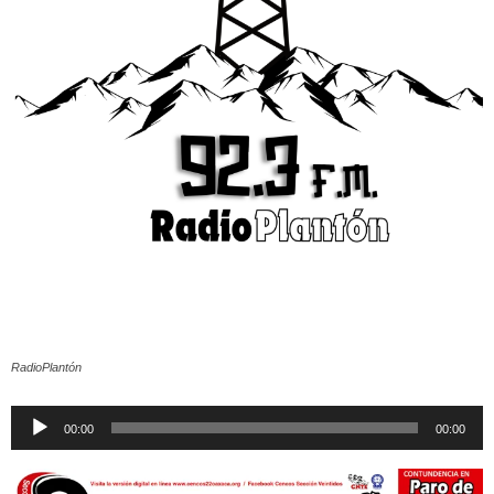
RadioPlantón
Reproductor
00:00
00:00
de
audio