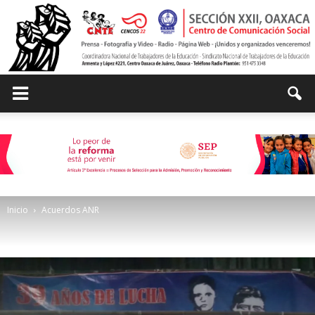
Centro
de
Inicio
Acuerdos ANR
Comunicación
Social