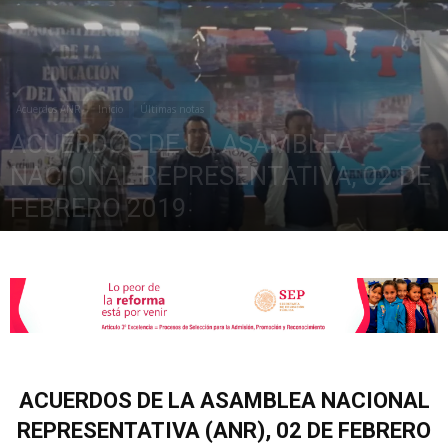
de
Acuerdos ANR
Inicio
Últimas notas
ACUERDOS DE LA ASAMBLEA
la
NACIONAL REPRESENTATIVA, 02 DE
FEBRERO 2019
febrero 4, 2019
2167
Sección
XXII
ACUERDOS DE LA ASAMBLEA NACIONAL
REPRESENTATIVA (ANR), 02 DE FEBRERO