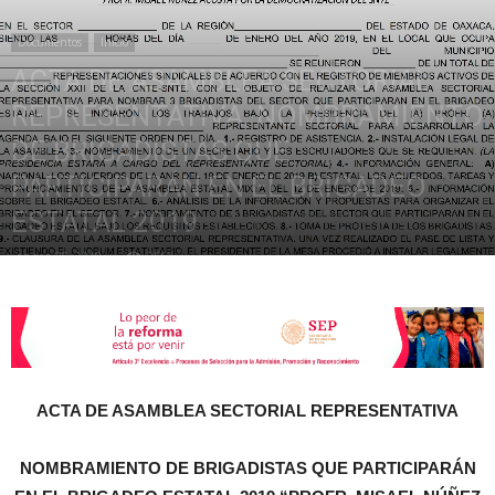
Documentos
Inicio
de
ACTA DE ASAMBLEA SECTORIAL
REPRESENTATIVA, NOMBRAMIENTO
DE BRIGADISTAS QUE
la
PARTICIPARÁN EN EL BRIGADEO
ESTATAL 2019
enero 20, 2019
2552
Sección
XXII
ACTA DE ASAMBLEA SECTORIAL REPRESENTATIVA
NOMBRAMIENTO DE BRIGADISTAS QUE PARTICIPARÁN