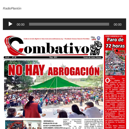
RadioPlantón
Reproductor
00:00
00:00
de
audio