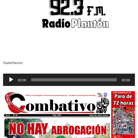
RadioPlantón
Reproductor
00:00
00:00
de
audio