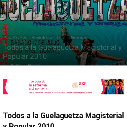
de
Fotografía y Video
Galería de fotos
Inicio
Últimas notas
la
Todos a la Guelaguetza Magisterial y
Popular 2010
julio 8, 2010
1487
Sección
XXII
Todos a la Guelaguetza Magisterial
y Popular 2010