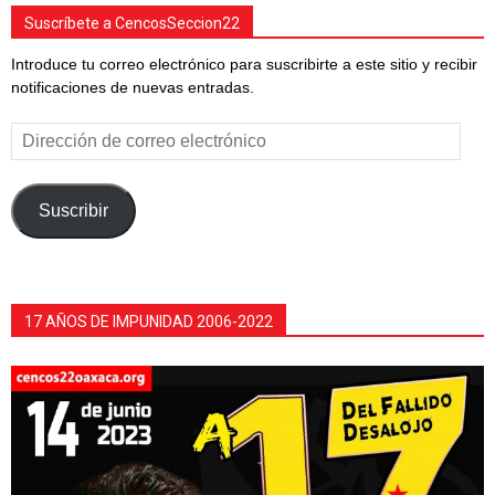
Suscríbete a CencosSeccion22
Introduce tu correo electrónico para suscribirte a este sitio y recibir
notificaciones de nuevas entradas.
Dirección
de
correo
electrónico
Suscribir
17 AÑOS DE IMPUNIDAD 2006-2022