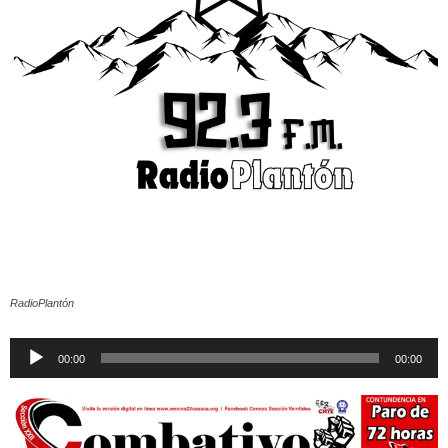
RadioPlantón
Reproductor
00:00
00:00
de
audio