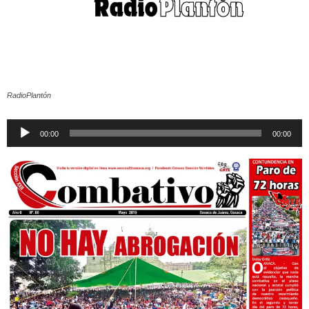
RadioPlantón
Reproductor
00:00
00:00
de
audio