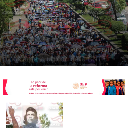
de
Fotografía y Video
Galería de fotos
Últimas notas
la
Galería de fotos: Sí, tiemblan en los
pinos ante la unidad de la CNTE
julio 28, 2015
1636
Sección
XXII