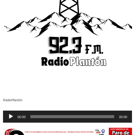
RadioPlantón
Reproductor
00:00
00:00
de
audio