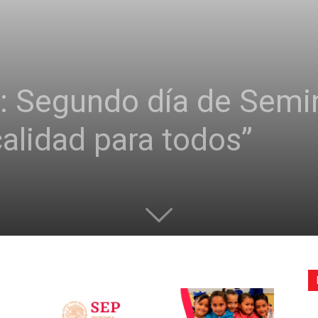
de
s: Segundo día de Semin
la
alidad para todos”
Sección
XXII