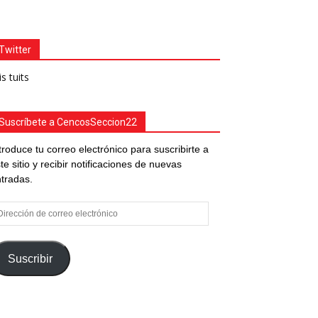
Twitter
s tuits
Suscríbete a CencosSeccion22
troduce tu correo electrónico para suscribirte a
te sitio y recibir notificaciones de nuevas
tradas.
rección
e
rreo
ectrónico
Suscribir