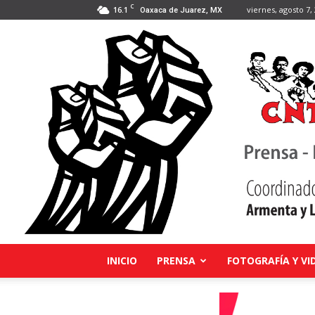
C
16.1
viernes, agosto 7,
Oaxaca de Juarez, MX
INICIO
PRENSA
FOTOGRAFÍA Y VI