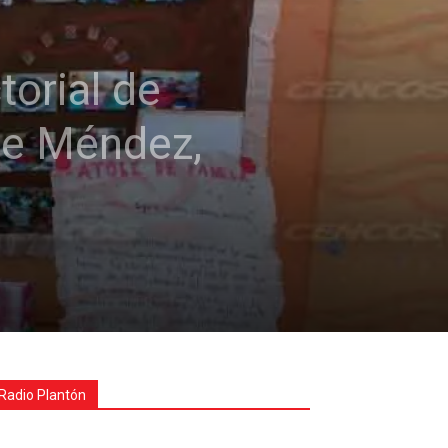
torial de
de Méndez,
Radio Plantón