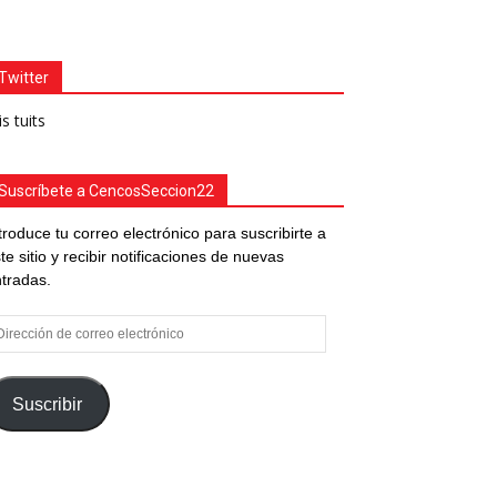
Twitter
s tuits
Suscríbete a CencosSeccion22
troduce tu correo electrónico para suscribirte a
te sitio y recibir notificaciones de nuevas
tradas.
rección
e
rreo
ectrónico
Suscribir