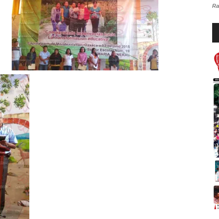
Ra
Re
d
au