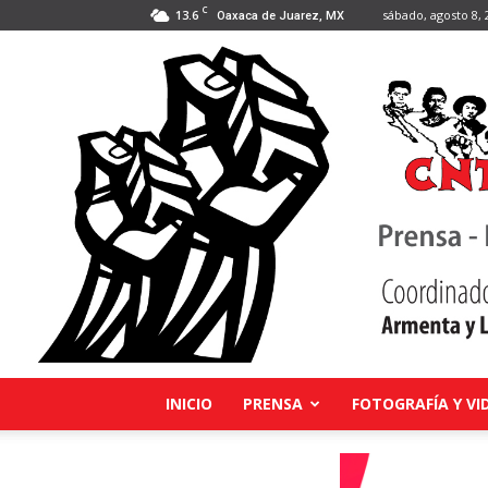
C
13.6
sábado, agosto 8, 
Oaxaca de Juarez, MX
INICIO
PRENSA
FOTOGRAFÍA Y VI