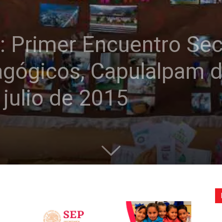
de
s: Primer Encuentro Sec
agógicos, Capulalpam 
la
julio de 2015
Sección
XXII