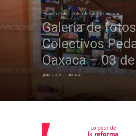
Fotografía y Video
Galería de fotos
Últimas notas
Galería de foto
Colectivos Ped
Oaxaca – 03 de 
julio 9, 2015
1647