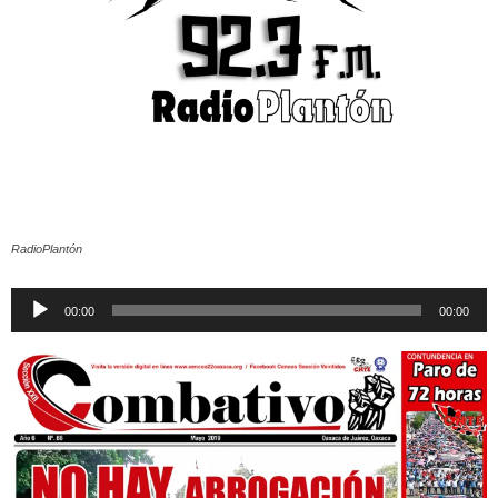
RadioPlantón
Reproductor
00:00
00:00
de
audio