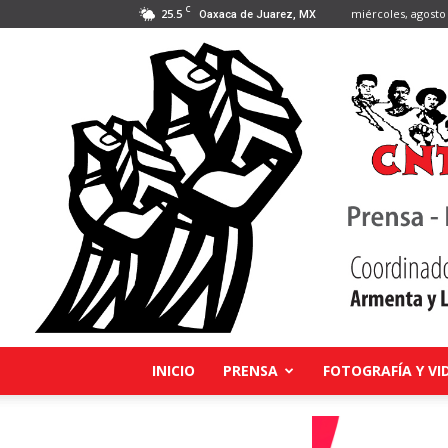
C
25.5
miércoles, agosto 
Oaxaca de Juarez, MX
INICIO
PRENSA
FOTOGRAFÍA Y VI