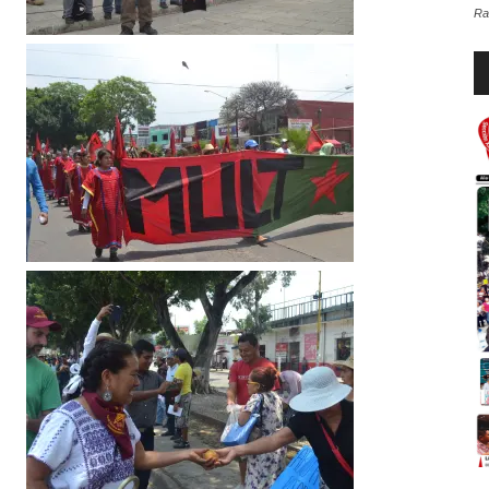
Ra
Re
d
au