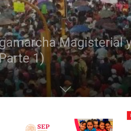
de
gamarcha Magisterial y
la
Parte 1)
Sección
XXII