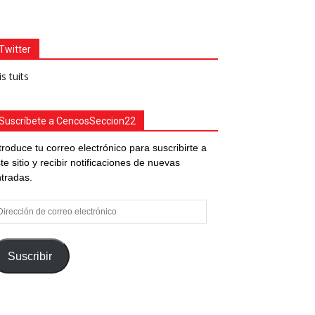
Twitter
s tuits
Suscríbete a CencosSeccion22
troduce tu correo electrónico para suscribirte a
te sitio y recibir notificaciones de nuevas
tradas.
rección
e
rreo
ectrónico
Suscribir