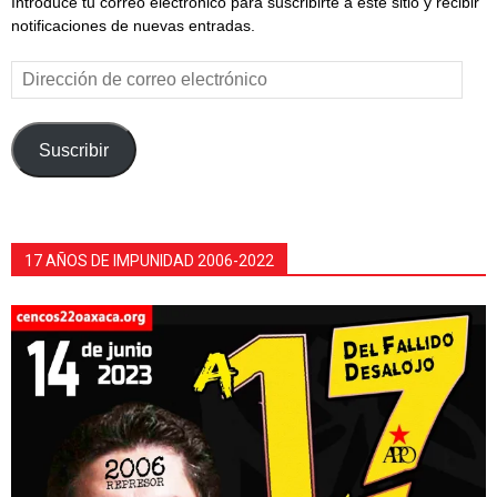
Introduce tu correo electrónico para suscribirte a este sitio y recibir
notificaciones de nuevas entradas.
Dirección
de
correo
electrónico
Suscribir
17 AÑOS DE IMPUNIDAD 2006-2022