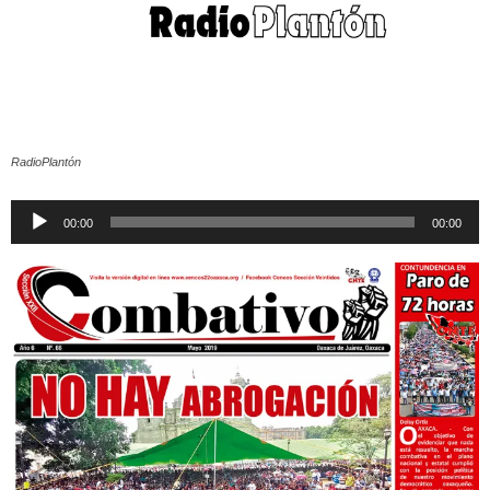
RadioPlantón
Reproductor
00:00
00:00
de
audio