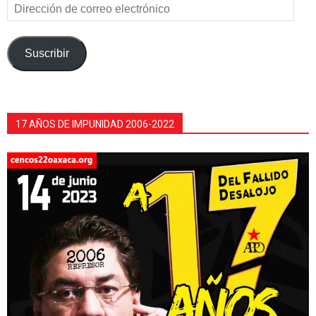
Dirección
de
correo
electrónico
Suscribir
17 AÑOS DE IMPUNIDAD 2006-2022