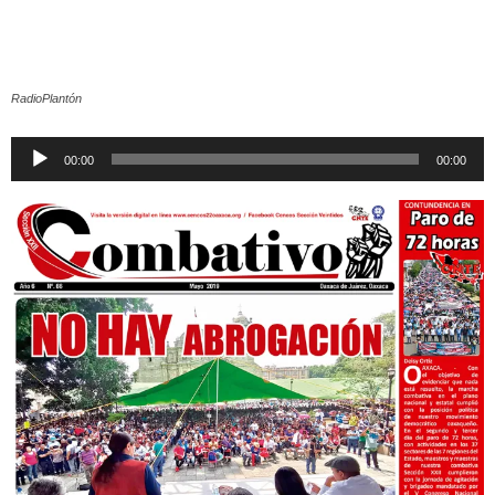
RadioPlantón
Reproductor
00:00
00:00
de
audio