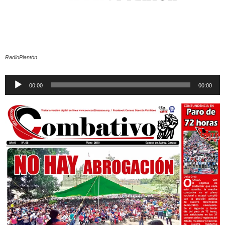
RadioPlantón
Reproductor
00:00
00:00
de
audio