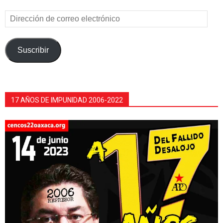
Dirección
de
correo
electrónico
Suscribir
17 AÑOS DE IMPUNIDAD 2006-2022