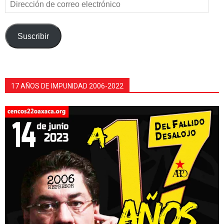
Dirección
de
correo
electrónico
Suscribir
17 AÑOS DE IMPUNIDAD 2006-2022