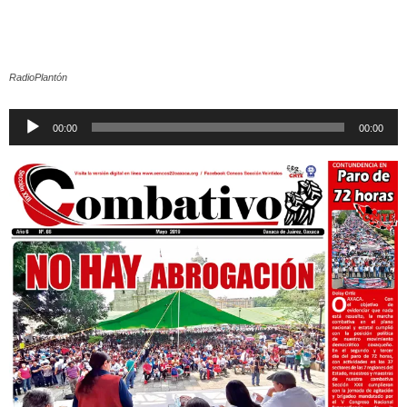
RadioPlantón
Reproductor
00:00
00:00
de
audio