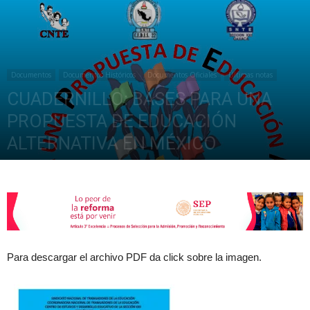
de
Documentos
Documentos Históricos
Documentos Oficiales
Últimas notas
CUADERNILLO: BASES PARA UNA
la
PROPUESTA DE EDUCACIÓN
ALTERNATIVA EN MÉXICO
junio 9, 2017
8669
Sección
XXII
Para descargar el archivo PDF da click sobre la imagen.