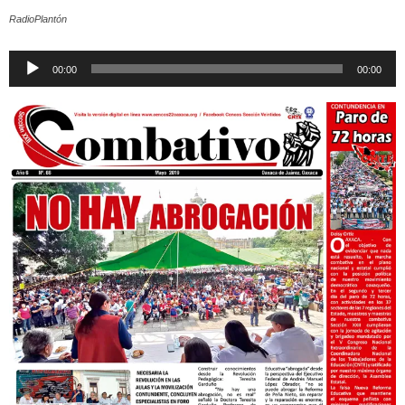
RadioPlantón
Reproductor
00:00
00:00
de
audio