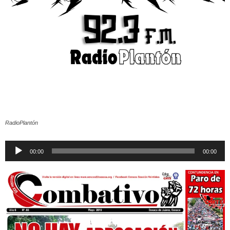
RadioPlantón
Reproductor
00:00
00:00
de
audio