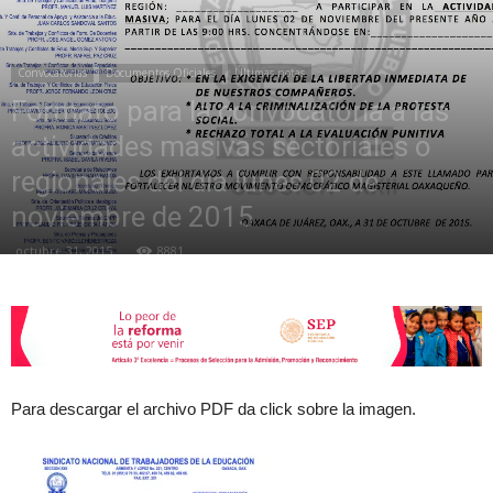
de
Convocatorias
Documentos Oficiales
Últimas notas
Formato para la convocatoria a las
actividades masivas sectoriales o
la
regionales del día lunes 02 de
noviembre de 2015
octubre 31, 2015
8881
Sección
XXII
Para descargar el archivo PDF da click sobre la imagen.