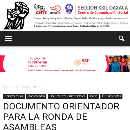
Centro
de
Inicio
Convocatorias
Comunicación
Convocatorias
Documentos
Documentos Orientadores
Inicio
Últimas notas
DOCUMENTO ORIENTADOR
PARA LA RONDA DE
Social
ASAMBLEAS