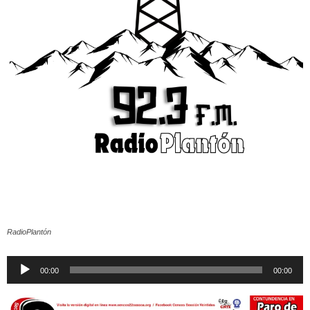
RadioPlantón
Reproductor
00:00
00:00
de
audio