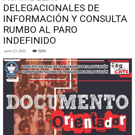
DELEGACIONALES DE
INFORMACIÓN Y CONSULTA
de
RUMBO AL PARO
INDEFINIDO
la
junio 21, 2023
5234
Sección
XXII