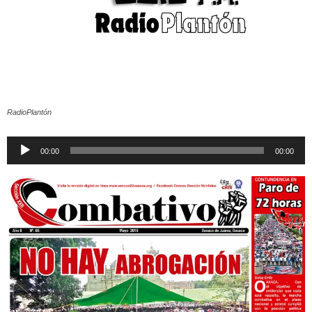
RadioPlantón
Reproductor
00:00
00:00
de
audio