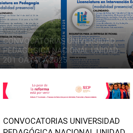
de
Convocatorias
Destacadas
CONVOCATORIAS UNIVERSIDAD
la
PEDAGÓGICA NACIONAL UNIDAD
201 OAXACA 2025
mayo 6, 2025
4678
Sección
XXII
CONVOCATORIAS UNIVERSIDAD
PEDAGÓGICA NACIONAL UNIDAD