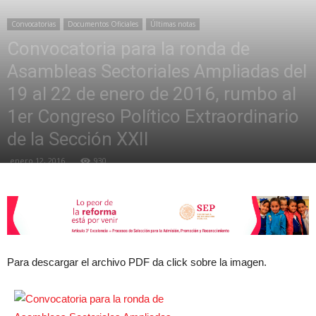
Convocatorias
Documentos Oficiales
Últimas notas
Convocatoria para la ronda de
de
Asambleas Sectoriales Ampliadas del
19 al 22 de enero de 2016, rumbo al
la
1er Congreso Político Extraordinario
de la Sección XXII
enero 12, 2016
930
Sección
XXII
Para descargar el archivo PDF da click sobre la imagen.