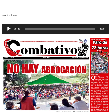
RadioPlantón
Reproductor
00:00
00:00
de
audio