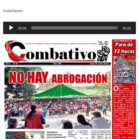
RadioPlantón
Reproductor
00:00
00:00
de
audio