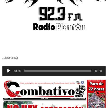
RadioPlantón
Reproductor
00:00
00:00
de
audio