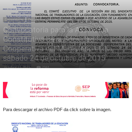
de
Convocatorias
Documentos Oficiales
Últimas notas
Convocatoria para la Asamblea
Constitutiva de la Sociedad
la
Cooperativa del Magisterio el día
sábado 24 de octubre de 2015
octubre 21, 2015
2361
Sección
XXII
Para descargar el archivo PDF da click sobre la imagen.