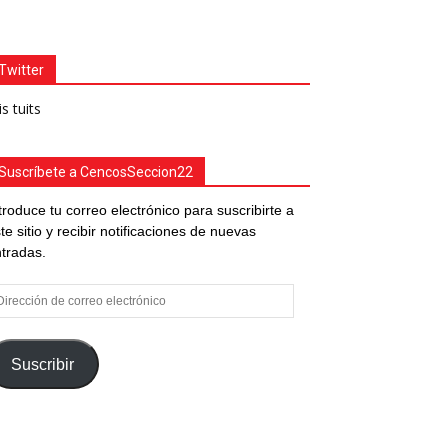
Twitter
s tuits
Suscríbete a CencosSeccion22
troduce tu correo electrónico para suscribirte a
te sitio y recibir notificaciones de nuevas
tradas.
rección
e
rreo
ectrónico
Suscribir