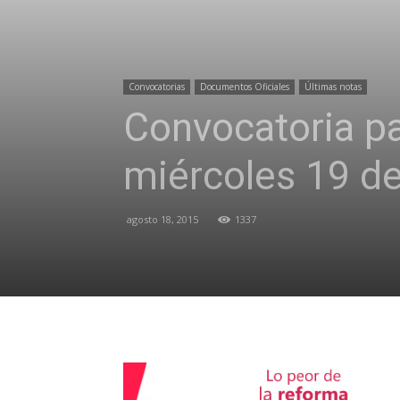
Convocatorias
Documentos Oficiales
Últimas notas
Convocatoria par
miércoles 19 d
agosto 18, 2015
1337