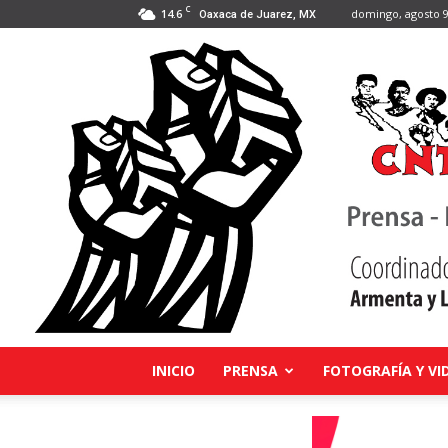
C
14.6
domingo, agosto 9
Oaxaca de Juarez, MX
INICIO
PRENSA
FOTOGRAFÍA Y VI