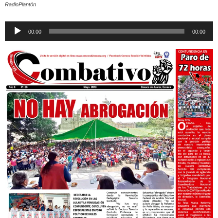
RadioPlantón
Reproductor
00:00
00:00
de
audio