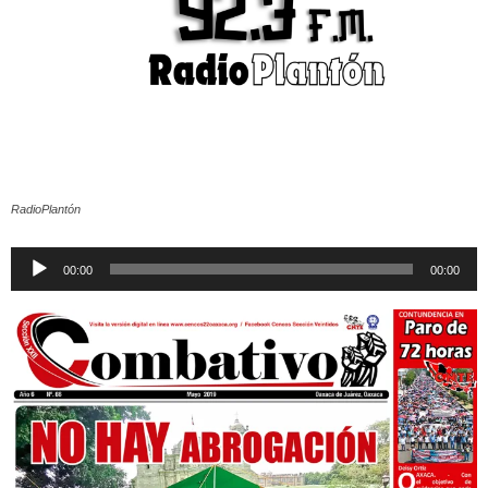
RadioPlantón
Reproductor
00:00
00:00
de
audio