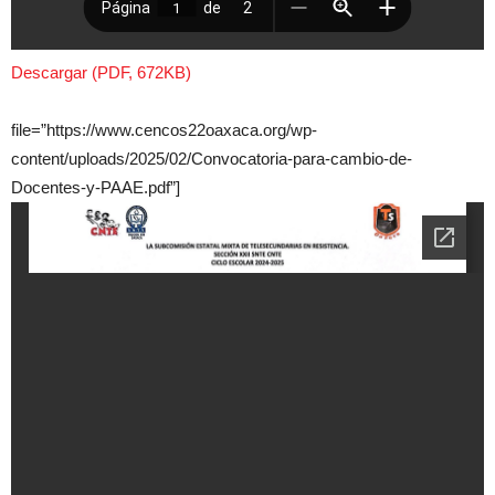
Descargar (PDF, 672KB)
file=”https://www.cencos22oaxaca.org/wp-
content/uploads/2025/02/Convocatoria-para-cambio-de-
Docentes-y-PAAE.pdf”]