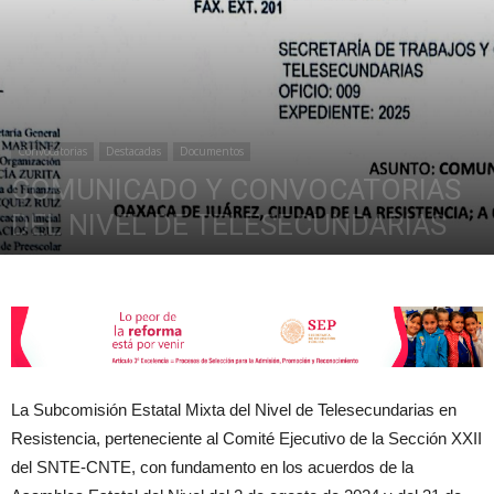
de
Convocatorias
Destacadas
Documentos
la
COMUNICADO Y CONVOCATORIAS
DEL NIVEL DE TELESECUNDARIAS
febrero 4, 2025
14817
Sección
XXII
La Subcomisión Estatal Mixta del Nivel de Telesecundarias en
Resistencia, perteneciente al Comité Ejecutivo de la Sección XXII
del SNTE-CNTE, con fundamento en los acuerdos de la