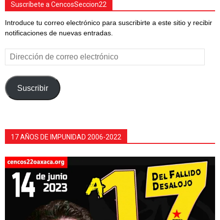
Suscríbete a CencosSeccion22
Introduce tu correo electrónico para suscribirte a este sitio y recibir
notificaciones de nuevas entradas.
Dirección
de
correo
electrónico
Suscribir
17 AÑOS DE IMPUNIDAD 2006-2022