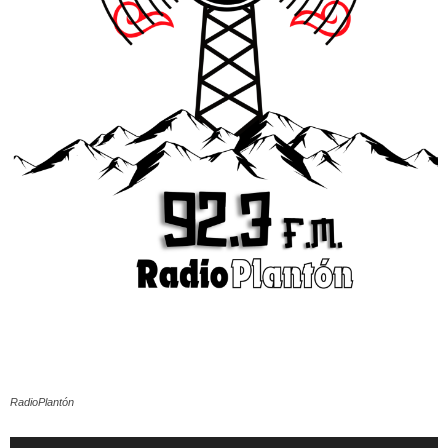
RadioPlantón
Reproductor