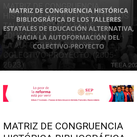
MATRIZ DE CONGRUENCIA
HISTÓRICA BIBLIOGRÁFICA DE LOS
de
TALLERES ESTATALES DE
EDUCACIÓN ALTERNATIVA, HACIA
LA AUTOFORMACIÓN DEL
la
COLECTIVO-PROYECTO. (2005-
2023)
Sección
junio 8, 2024
9857
XXII
MATRIZ DE CONGRUENCIA