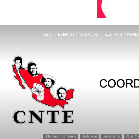
Inicio
Boletines Informativos
RELATORÍA Y PONEN
Boletines Informativos
Destacadas
Documentos
RELATOR