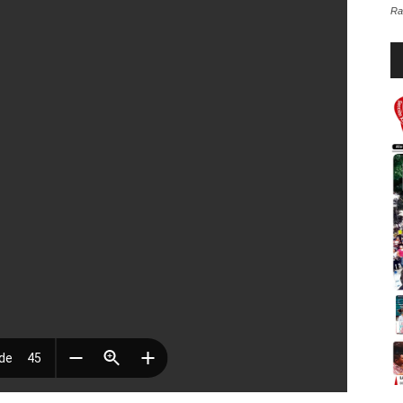
Ra
Re
d
au