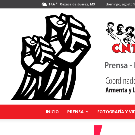
C
14.6
domingo, agosto 9
Oaxaca de Juarez, MX
INICIO
PRENSA
FOTOGRAFÍA Y VI