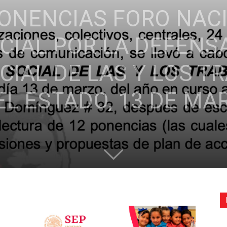
PONENCIAS FORO NAC
de
CIAL POR LA DEFENSA
CIAL DE LAS Y LOS 
la
EL ESTADO, 13 DE MA
Sección
XXII