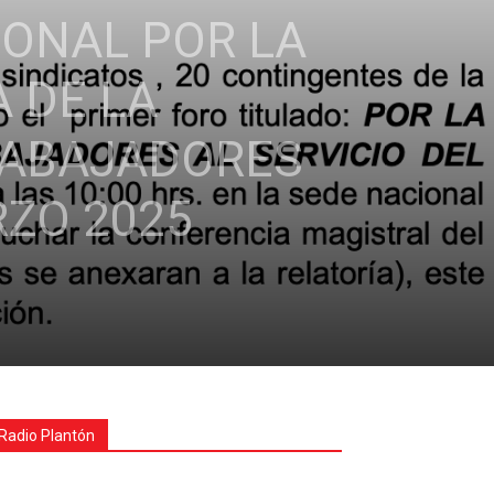
IONAL POR LA
 DE LA
TRABAJADORES
RZO 2025
Radio Plantón