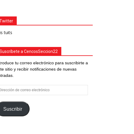
Twitter
s tuits
Suscríbete a CencosSeccion22
troduce tu correo electrónico para suscribirte a
te sitio y recibir notificaciones de nuevas
tradas.
rección
e
rreo
ectrónico
Suscribir