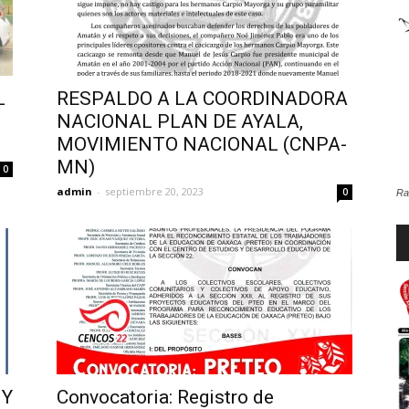
de
L
RESPALDO A LA COORDINADORA
NACIONAL PLAN DE AYALA,
MOVIMIENTO NACIONAL (CNPA-
la
MN)
0
admin
-
septiembre 20, 2023
0
Ra
Re
d
Sección
au
XXII
 Y
Convocatoria: Registro de