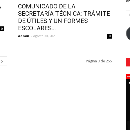
en
A
COMUNICADO DE LA
SECRETARÍA TÉCNICA: TRÁMITE
Di
d
DE ÚTILES Y UNIFORMES
co
ESCOLARES...
0
el
admin
-
agosto 30, 2023
0
Página 3 de 255