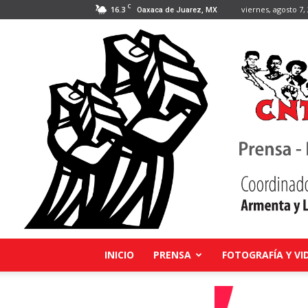
C
16.3
viernes, agosto 7,
Oaxaca de Juarez, MX
INICIO
PRENSA
FOTOGRAFÍA Y VI