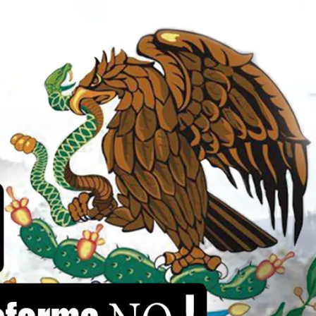
de
la
Sección
XXII