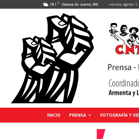
C
18.1
viernes, agosto 7,
Oaxaca de Juarez, MX
INICIO
PRENSA
FOTOGRAFÍA Y VI