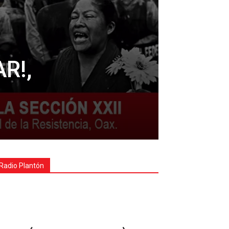
R!,
Radio Plantón