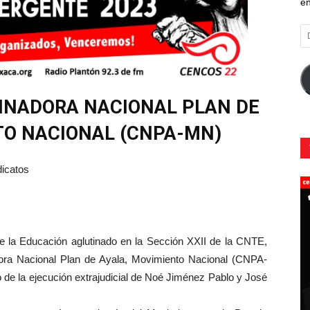
en
Di
d
co
el
INADORA NACIONAL PLAN DE
TO NACIONAL (CNPA-MN)
dicatos
s
 la Educación aglutinado en la Sección XXII de la CNTE,
adora Nacional Plan de Ayala, Movimiento Nacional (CNPA-
so de la ejecución extrajudicial de Noé Jiménez Pablo y José