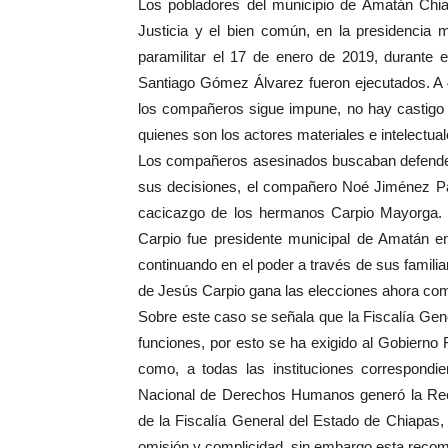
Los pobladores del municipio de Amatán Chia
Justicia y el bien común, en la presidencia 
paramilitar el 17 de enero de 2019, durant
Santiago Gómez Álvarez fueron ejecutados. A 
los compañeros sigue impune, no hay castigo 
quienes son los actores materiales e intelectua
Los compañeros asesinados buscaban defender 
sus decisiones, el compañero Noé Jiménez Pabl
cacicazgo de los hermanos Carpio Mayorga.
Carpio fue presidente municipal de Amatán en
continuando en el poder a través de sus famil
de Jesús Carpio gana las elecciones ahora 
Sobre este caso se señala que la Fiscalía Ge
funciones, por esto se ha exigido al Gobierno 
como, a todas las instituciones correspondi
Nacional de Derechos Humanos generó la Reco
de la Fiscalía General del Estado de Chiapas, 
omisión y complicidad, sin embargo esta recom