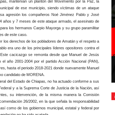
pas, mantenían un plantón del Movimiento por la Paz, la
municipal de ese municipio, siendo víctimas de un ataque
e esa agresión los compañeros Noé Jiménez Pablo y José
4 años y 7 meses de este ataque armado, el asesinato de
para los hermanos Carpio Mayorga y su grupo paramilitar
les de este caso.
los derechos de los pobladores de Amatán y el respeto a
o era uno de los principales líderes opositores contra el
 Este cacicazgo se remonta desde que Manuel de Jesús
 el año 2001-2004 por el partido Acción Nacional (PAN),
iares, hasta el periodo 2018-2021 donde nuevamente Manuel
como candidato de MORENA.
neral del Estado de Chiapas, no ha actuado conforme a sus
Federal y a la Suprema Corte de Justicia de la Nación, así
entes, su intervención, de la misma manera la Comisión
mendación 26/2002, en la que señala la responsabilidad
así como de los gobiernos municipal, estatal y federal por
endación no ha sido acatada.