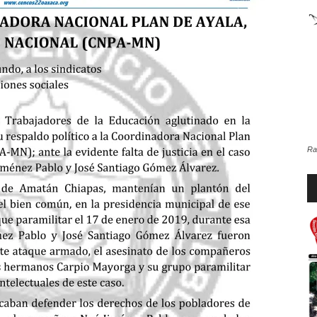
de
la
Ra
Re
d
Sección
au
XXII