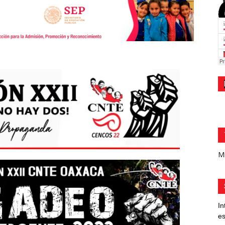
Mi
In
es