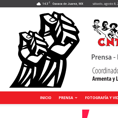
C
14.3
sábado, agosto 8, 
Oaxaca de Juarez, MX
INICIO
PRENSA
FOTOGRAFÍA Y VI