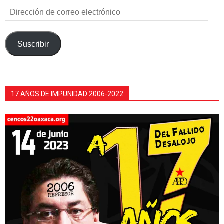
Dirección
de
correo
electrónico
Suscribir
17 AÑOS DE IMPUNIDAD 2006-2022