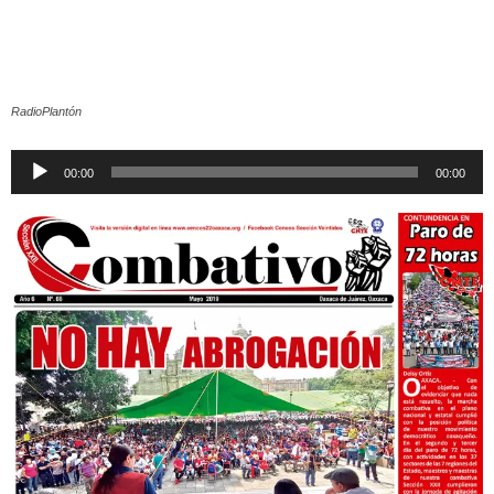
RadioPlantón
Reproductor
00:00
00:00
de
audio